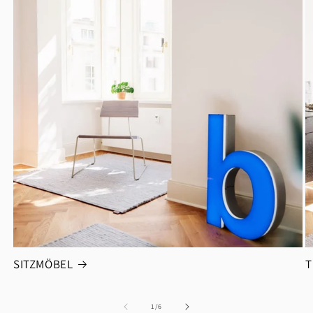
SITZMÖBEL
T
von
1
/
6