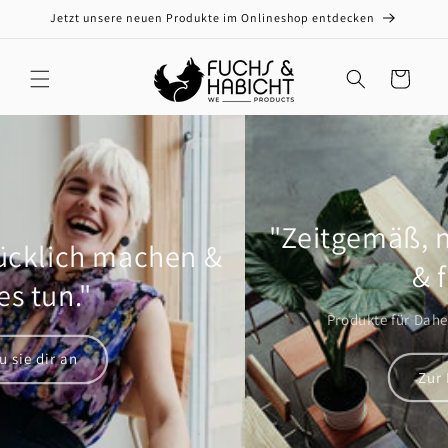
Direkt
Jetzt unsere neuen Produkte im Onlineshop entdecken
zum
Inhalt
Warenkorb
"Zeitgemäß, natürlich, modern
& frisch."
Produkte für Daheim & dein Unternehmen.
Zur Kollektion